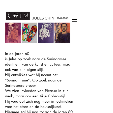
In de jaren 60
is Jules op zoek naar de Surinaamse
identiteit, van de kunst en cultuur, maar
ook van zijn eigen stijl.
Hij ontwikkelt wat hij noemt het
"Surinamisme". Op zoek naar de
Surinaamse vrouw.
We zien invloeden van Picasso in zijn
werk, maar ook een tikje Cobra-stijl.
Hij verdiept zich nog meer in technieken
voor het etsen en de houtsnijkunst.
Hiermee zal hij nog tot aan de jaren 80